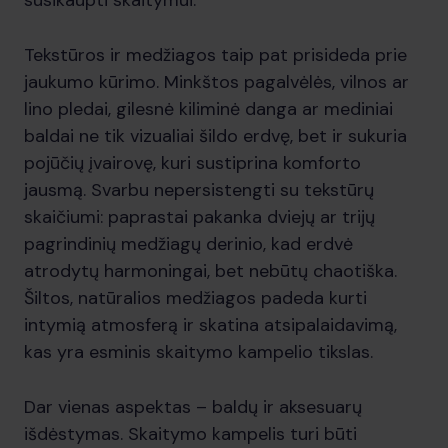
susikaupti skaitymui.
Tekstūros ir medžiagos taip pat prisideda prie
jaukumo kūrimo. Minkštos pagalvėlės, vilnos ar
lino pledai, gilesnė kiliminė danga ar mediniai
baldai ne tik vizualiai šildo erdvę, bet ir sukuria
pojūčių įvairovę, kuri sustiprina komforto
jausmą. Svarbu nepersistengti su tekstūrų
skaičiumi: paprastai pakanka dviejų ar trijų
pagrindinių medžiagų derinio, kad erdvė
atrodytų harmoningai, bet nebūtų chaotiška.
Šiltos, natūralios medžiagos padeda kurti
intymią atmosferą ir skatina atsipalaidavimą,
kas yra esminis skaitymo kampelio tikslas.
Dar vienas aspektas – baldų ir aksesuarų
išdėstymas. Skaitymo kampelis turi būti