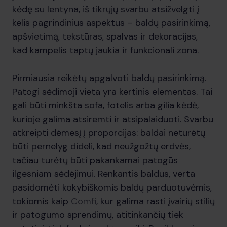
kėdę su lentyna, iš tikrųjų svarbu atsižvelgti į
kelis pagrindinius aspektus – baldų pasirinkimą,
apšvietimą, tekstūras, spalvas ir dekoracijas,
kad kampelis taptų jaukia ir funkcionali zona.
Pirmiausia reikėtų apgalvoti baldų pasirinkimą.
Patogi sėdimoji vieta yra kertinis elementas. Tai
gali būti minkšta sofa, fotelis arba gilia kėdė,
kurioje galima atsiremti ir atsipalaiduoti. Svarbu
atkreipti dėmesį į proporcijas: baldai neturėtų
būti pernelyg dideli, kad neužgožtų erdvės,
tačiau turėtų būti pakankamai patogūs
ilgesniam sėdėjimui. Renkantis baldus, verta
pasidomėti kokybiškomis baldų parduotuvėmis,
tokiomis kaip
Comfi
, kur galima rasti įvairių stilių
ir patogumo sprendimų, atitinkančių tiek