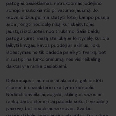
patogiai pasiekiamas, netrukdomas judėjimo
zonoje ir suteikiantis privatumo jausmą. Jei
erdvė leidžia, galima statyti fotelį kampo pusėje
arba įrengti nedidelę nišą, kur skaitytojas
jaustųsi izoliuotas nuo triukšmo. Šalia baldų
patogu turėti mažą staliuką ar lentynėlę, kurioje
laikyti knygas, kavos puodelį ar akinius. Toks
išdėstymas ne tik padeda palaikyti tvarką, bet
ir sustiprina funkcionalumą, nes visi reikalingi
daiktai yra ranka pasiekiami.
Dekoracijos ir asmeniniai akcentai gali pridėti
šilumos ir charakterio skaitymo kampeliui.
Nedideli paveikslai, augalai, stilingos vazos ar
rankų darbo elementai padeda sukurti vizualinę
įvairovę, bet neapkrauna erdvės. Svarbu
pasirinkti kelis svarbiausius akcentus, kurie dera