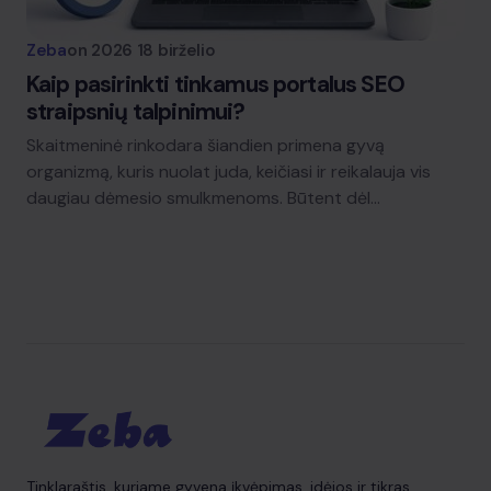
Zeba
on
2026 18 birželio
Kaip pasirinkti tinkamus portalus SEO
straipsnių talpinimui?
Skaitmeninė rinkodara šiandien primena gyvą
organizmą, kuris nuolat juda, keičiasi ir reikalauja vis
daugiau dėmesio smulkmenoms. Būtent dėl…
Tinklaraštis, kuriame gyvena įkvėpimas, idėjos ir tikras