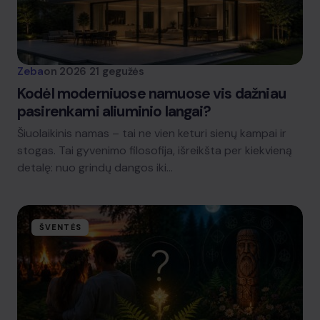
Zeba
on
2026 21 gegužės
Kodėl moderniuose namuose vis dažniau
pasirenkami aliuminio langai?
Šiuolaikinis namas – tai ne vien keturi sienų kampai ir
stogas. Tai gyvenimo filosofija, išreikšta per kiekvieną
detalę: nuo grindų dangos iki…
ŠVENTĖS