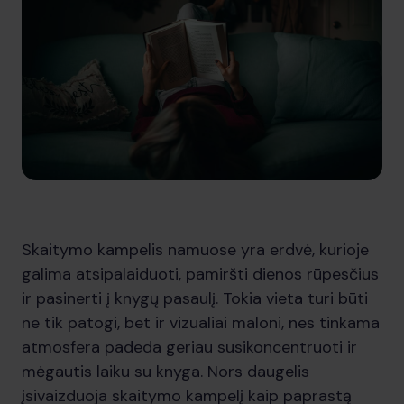
Skaitymo kampelis namuose yra erdvė, kurioje
galima atsipalaiduoti, pamiršti dienos rūpesčius
ir pasinerti į knygų pasaulį. Tokia vieta turi būti
ne tik patogi, bet ir vizualiai maloni, nes tinkama
atmosfera padeda geriau susikoncentruoti ir
mėgautis laiku su knyga. Nors daugelis
įsivaizduoja skaitymo kampelį kaip paprastą