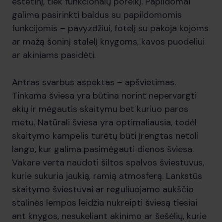
estetinį, tiek funkcionalų poreikį. Papildomai
galima pasirinkti baldus su papildomomis
funkcijomis – pavyzdžiui, fotelį su pakoja kojoms
ar mažą šoninį stalelį knygoms, kavos puodeliui
ar akiniams pasidėti.
Antras svarbus aspektas – apšvietimas.
Tinkama šviesa yra būtina norint nepervargti
akių ir mėgautis skaitymu bet kuriuo paros
metu. Natūrali šviesa yra optimaliausia, todėl
skaitymo kampelis turėtų būti įrengtas netoli
lango, kur galima pasimėgauti dienos šviesa.
Vakare verta naudoti šiltos spalvos šviestuvus,
kurie sukuria jaukią, ramią atmosferą. Lankstūs
skaitymo šviestuvai ar reguliuojamo aukščio
stalinės lempos leidžia nukreipti šviesą tiesiai
ant knygos, nesukeliant akinimo ar šešėlių, kurie