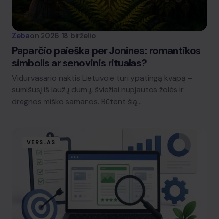
Zeba
on
2026 18 birželio
Paparčio paieška per Jonines: romantikos
simbolis ar senovinis ritualas?
Vidurvasario naktis Lietuvoje turi ypatingą kvapą –
sumišusį iš laužų dūmų, šviežiai nupjautos žolės ir
drėgnos miško samanos. Būtent šią…
VERSLAS