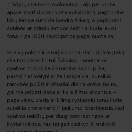
trikdytų skaitymo malonumą. Taip pat verta
apsvarstyti sluoksniuotą apšvietimą: pagrindinė
lubų lempa suteikia bendrą šviesą, o papildomi
šoninės ar grindų lempos šaltiniai kuria jaukų
foną ir gali būti naudojamos pagal nuotaiką.
Spalvų paletė ir interjero tonai daro didelę įtaką
skaitymo komfortui. Šviesios ir neutralios
spalvos, tokios kaip kreminė, švelni pilka,
pasteliniai mėlyni ar žali atspalviai, suteikia
ramybės pojūtį ir vizualiai didina erdvę. Be to,
galima pridėti vieną ar kelis šiltus akcentus –
pagalvėles, pledą ar kilimą ryškesnių tonų, kurie
suteikia charakterio ir jaukumo. Svarbiausia, kad
spalvos nebūtų per daug kontrastingos ar
įkyriai ryškios, nes tai gali blaškyti ir trukdyti