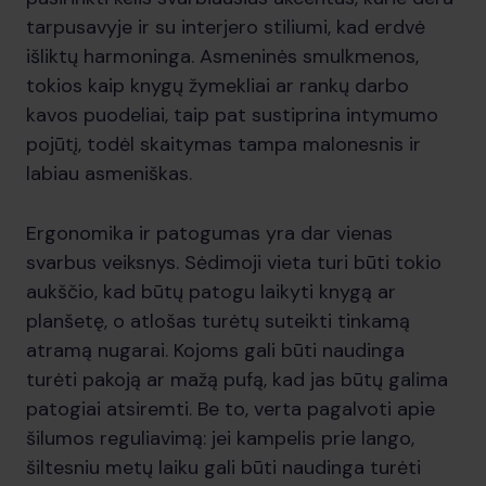
tarpusavyje ir su interjero stiliumi, kad erdvė
išliktų harmoninga. Asmeninės smulkmenos,
tokios kaip knygų žymekliai ar rankų darbo
kavos puodeliai, taip pat sustiprina intymumo
pojūtį, todėl skaitymas tampa malonesnis ir
labiau asmeniškas.
Ergonomika ir patogumas yra dar vienas
svarbus veiksnys. Sėdimoji vieta turi būti tokio
aukščio, kad būtų patogu laikyti knygą ar
planšetę, o atlošas turėtų suteikti tinkamą
atramą nugarai. Kojoms gali būti naudinga
turėti pakoją ar mažą pufą, kad jas būtų galima
patogiai atsiremti. Be to, verta pagalvoti apie
šilumos reguliavimą: jei kampelis prie lango,
šiltesniu metų laiku gali būti naudinga turėti