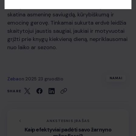
skaitymo malonumu. Be to, toks kampelis
skatina asmeninę saviugdą, kūrybiškumą ir
emocinę gerovę. Tinkamai sukurta erdvė leidžia
skaitytojui jaustis saugiai, jaukiai ir motyvuotai
grįžti prie knygų kiekvieną dieną, nepriklausomai
nuo laiko ar sezono.
Zeba
on
2025 23 gruodžio
NAMAI
SHARE
ANKSTESNIS ĮRAŠAS
Kaip efektyviai padėti savo žarnyno