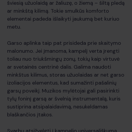
šviesią užuolaidą ar žaliuzę, o žiemą – šiltą pledą
ar minkštą kilimą. Tokie smulkūs komforto
elementai padeda išlaikyti jaukumą bet kuriuo
metu.
Garso aplinka taip pat prisideda prie skaitymo
malonumo. Jei įmanoma, kampelį verta įrengti
toliau nuo triukšmingų zonų, tokių kaip virtuvė
ar svetainės centrinė dalis. Galima naudoti
minkštus kilimus, storas užuolaidas ar net garso
izoliacijos elementus, kad sumažinti pašalinių
garsų poveikį. Muzikos mylėtojai gali pasirinkti
tylų foninį garsą ar švelnią instrumentalą, kuris
sustiprina atsipalaidavimą, nesukeldamas
blaškančios įtakos.
Svarbu atsižvelgti į kampelio universališkumą.