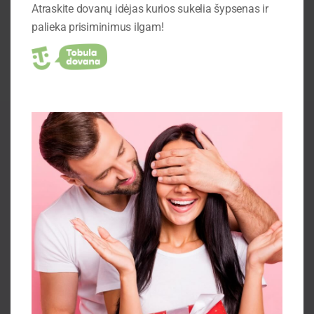
Sukurti jaukų skaitymo kampelį – tai ne tik
Atraskite dovanų idėjas kurios sukelia šypsenas ir
baldų išdėstymo ar spalvų pasirinkimo
palieka prisiminimus ilgam!
klausimas. Tai holistinis procesas, apimantis
ergonomiką, apšvietimą, tekstūras, dekoracijas
ir asmeninį komfortą. Pasirinkus tinkamus
elementus ir derinant juos harmoningai, galima
sukurti vietą, kurioje norisi grįžti vėl ir vėl, kurioje
skaitymas tampa malonumu, o ne tik laiko
praleidimu. Naudojant kokybiškus baldus galima
lengviau sukurti tokį kampelį, užtikrinant tiek
patogumą, tiek estetinę harmoniją.
Investuojant į tinkamą baldų pasirinkimą,
apšvietimą, tekstūras ir dekoracijas, skaitymo
kampelis gali tapti viena mėgstamiausių namų
vietų. Jis suteikia galimybę pabėgti nuo
kasdienybės, atsipalaiduoti ir mėgautis