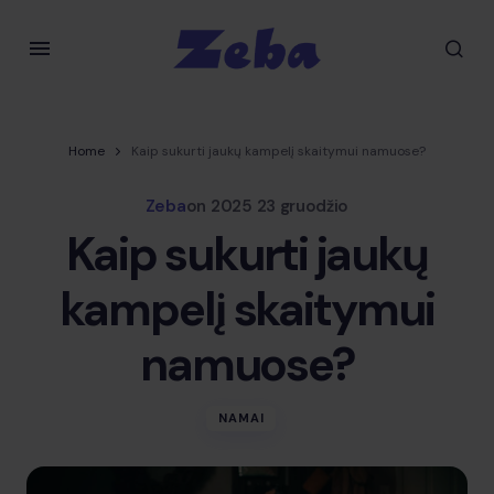
Home
Kaip sukurti jaukų kampelį skaitymui namuose?
Zeba
on
2025 23 gruodžio
Kaip sukurti jaukų
kampelį skaitymui
namuose?
NAMAI