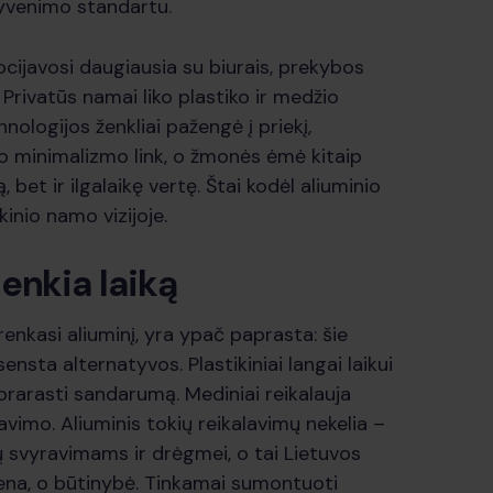
gyvenimo standartu.
ocijavosi daugiausia su biurais, prekybos
. Privatūs namai liko plastiko ir medžio
hnologijos ženkliai pažengė į priekį,
o minimalizmo link, o žmonės ėmė kitaip
, bet ir ilgalaikę vertę. Štai kodėl aliuminio
ikinio namo vizijoje.
enkia laiką
renkasi aliuminį, yra ypač paprasta: šie
ensta alternatyvos. Plastikiniai langai laikui
 prarasti sandarumą. Mediniai reikalauja
avimo. Aliuminis tokių reikalavimų nekelia –
ų svyravimams ir drėgmei, o tai Lietuvos
na, o būtinybė. Tinkamai sumontuoti