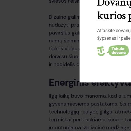
Dovanų 
šviesos reiškia kitokią erdvės patir
kurios 
Dizaino galimybės taip pat stulbina
nudažyti praktiškai bet kokia spal
Atraskite dovanų 
paviršius gali imituoti net medieno
šypsenas ir pali
namų šeimininkas gali tiksliai kontr
tiek iš vidaus. Minimalistinė archit
dera su šiuolaikinio interjero ten
ir nedidelis detalių skaičius.
Energinis efektyvu
Ilgą laiką buvo manoma, kad aliumi
gyvenamiesiems pastatams. Šis mita
technologijų realybė jį ilgai atme
termiškai pertraukiama zona – tarp
įmontuojama izoliacinė medžiaga,