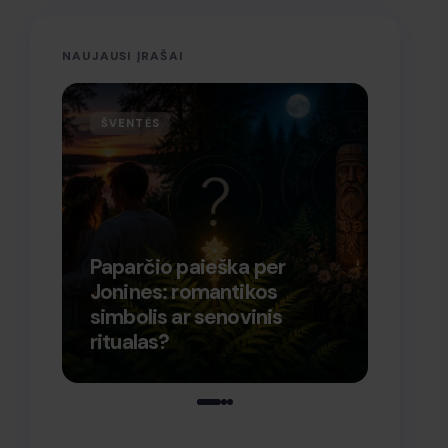
NAUJAUSI ĮRAŠAI
ŠVENTĖS
VERS
Paparčio paieška per
Jonines: romantikos
Kaip 
simbolis ar senovinis
porta
ritualas?
talpi