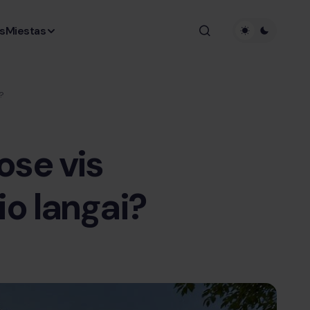
s
Miestas
?
se vis
o langai?