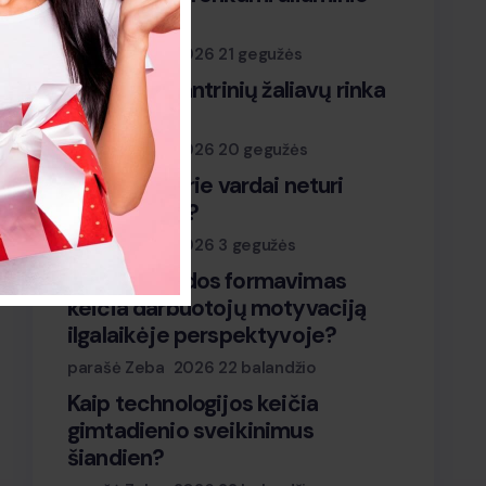
langai?
parašė Zeba
2026 21 gegužės
Kaip veikia antrinių žaliavų rinka
Lietuvoje?
parašė Zeba
2026 20 gegužės
Kodėl kai kurie vardai neturi
vardadienių?
parašė Zeba
2026 3 gegužės
Kaip komandos formavimas
keičia darbuotojų motyvaciją
ilgalaikėje perspektyvoje?
parašė Zeba
2026 22 balandžio
Kaip technologijos keičia
gimtadienio sveikinimus
šiandien?