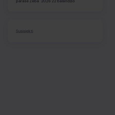
parašė Zeba
2026 22 balandžio
Susisiekti