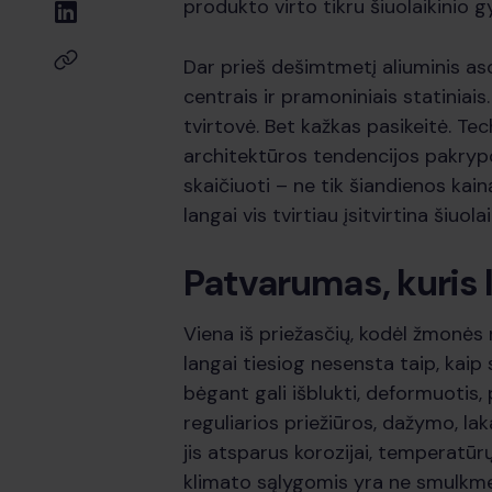
produkto virto tikru šiuolaikinio 
Dar prieš dešimtmetį aliuminis as
centrais ir pramoniniais statiniais
tvirtovė. Bet kažkas pasikeitė. Tec
architektūros tendencijos pakryp
skaičiuoti – ne tik šiandienos kainą
langai vis tvirtiau įsitvirtina šiuola
Patvarumas, kuris l
Viena iš priežasčių, kodėl žmonės 
langai tiesiog nesensta taip, kaip s
bėgant gali išblukti, deformuotis,
reguliarios priežiūros, dažymo, lak
jis atsparus korozijai, temperatūr
klimato sąlygomis yra ne smulkme