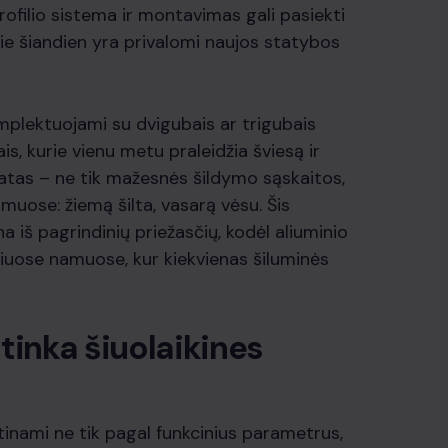
rofilio sistema ir montavimas gali pasiekti
rie šiandien yra privalomi naujos statybos
komplektuojami su dvigubais ar trigubais
lais, kurie vienu metu praleidžia šviesą ir
atas – ne tik mažesnės šildymo sąskaitos,
muose: žiemą šilta, vasarą vėsu. Šis
 iš pagrindinių priežasčių, kodėl aliuminio
viuose namuose, kur kiekvienas šiluminės
tinka šiuolaikines
inami ne tik pagal funkcinius parametrus,