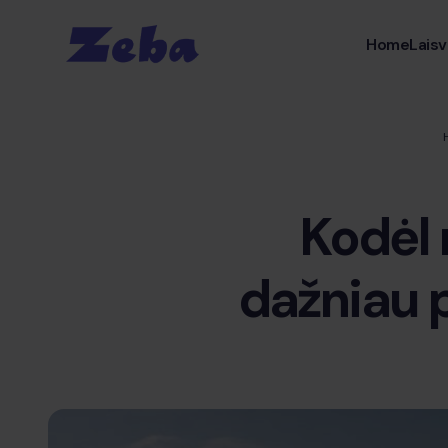
Home
Laisv
Kodėl
dažniau 