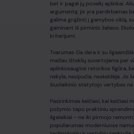
bet ir pagal jų poveikį aplinkai. A
argumentą: jis yra perdirbamas be
galima grąžinti į gamybos ciklą, s
gaminant iš pirminio žaliavo. Ekolo
kriterijumi.
Tvarumas čia dera ir su ilgaamžiš
mažiau išteklių suvartojama per vi
aplinkosauginė retorikos figūra, be
nekyla, nesipučia, neskeldėja. Jis 
šiuolaikinio statytojo vertybes ne t
Pasirinkimas keičiasi, kai keičiasi
požymio tapo praktiniu sprendimu
ilgalaikiai – ne iki pirmojo remont
populiarumas moderniuose namuose 
technologijų ir vertybių sankryža. Er