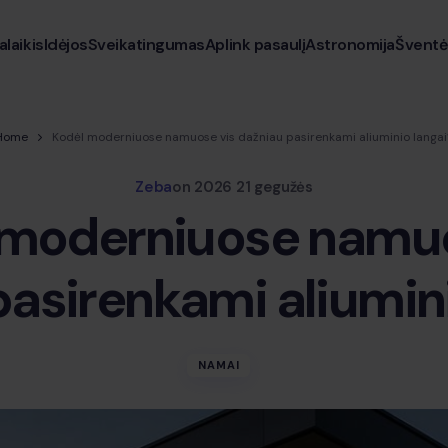
alaikis
Idėjos
Sveikatingumas
Aplink pasaulį
Astronomija
Šventė
Home
Kodėl moderniuose namuose vis dažniau pasirenkami aliuminio langai
Zeba
on
2026 21 gegužės
 moderniuose namuo
pasirenkami aliumini
NAMAI