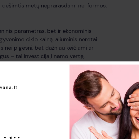
ias dešimtis metų neprarasdami nei formos,
hninis parametras, bet ir ekonominis
yvenimo ciklo kainą, aliuminis neretai
 nei pigesni, bet dažniau keičiami ar
angus – tai investicija į namo vertę,
io gyvenimo komfortą vienu metu.
čia erdvės pojūtį
vana.lt
rumas leidžia kurti tai, ko kiti profiliai
tiklo plotai, panoraminiai langai.
, kad net labai didelės angos nekelia
ūralios šviesos kiekis gali padvigubėti
s. Tai nėra tik estetinis pokytis – daugiau