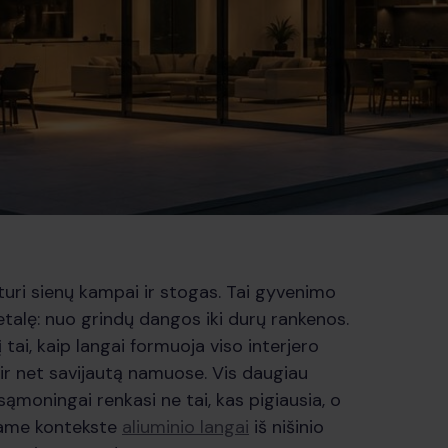
eturi sienų kampai ir stogas. Tai gyvenimo
 detalę: nuo grindų dangos iki durų rankenos.
 tai, kaip langai formuoja viso interjero
ir net savijautą namuose. Vis daugiau
sąmoningai renkasi ne tai, kas pigiausia, o
 Šiame kontekste
aliuminio langai
iš nišinio