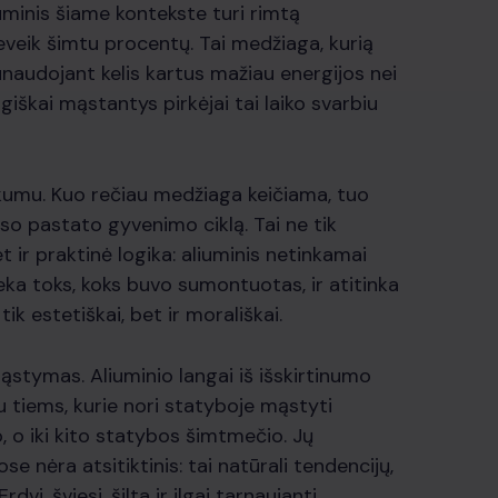
liuminis šiame kontekste turi rimtą
veik šimtu procentų. Tai medžiaga, kurią
unaudojant kelis kartus mažiau energijos nei
giškai mąstantys pirkėjai tai laiko svarbiu
kumu. Kuo rečiau medžiaga keičiama, tuo
so pastato gyvenimo ciklą. Tai ne tik
t ir praktinė logika: aliuminis netinkamai
lieka toks, koks buvo sumontuotas, ir atitinka
ik estetiškai, bet ir morališkai.
 mąstymas. Aliuminio langai iš išskirtinumo
 tiems, kurie nori statyboje mąstyti
o, o iki kito statybos šimtmečio. Jų
nėra atsitiktinis: tai natūrali tendencijų,
dvi, šviesi, šilta ir ilgai tarnaujanti