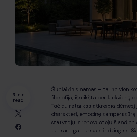
Šiuolaikinis namas – tai ne vien k
3 min
filosofija, išreikšta per kiekvieną
read
Tačiau retai kas atkreipia dėmesį į
charakterį, emocinę temperatūrą 
statytojų ir renovuotojų šiandien 
tai, kas ilgai tarnaus ir džiugins.