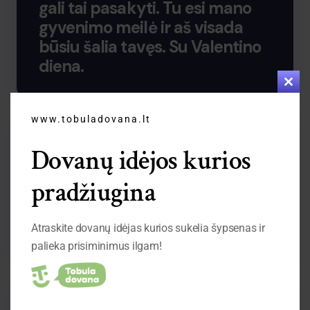
gali tai pasakyti. Tu esi mano
gyvenimo meilė ir aš visada
būsiu šalia tavęs. Su Valentino
diena.
Clo
this
mod
www.tobuladovana.lt
Dovanų idėjos kurios
Tu esi mano stiprybė ir mano
pradžiugina
ramstis. Aš visada žinosiu, kad
galiu pasikliauti tavimi. Su
Valentino diena.
Atraskite dovanų idėjas kurios sukelia šypsenas ir
palieka prisiminimus ilgam!