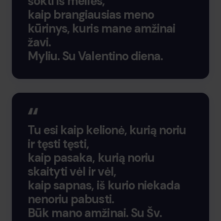
šokti iš meilės,
kaip brangiausias meno
kūrinys, kuris mane amžinai
žavi.
Myliu. Su Valentino diena.
Tu esi kaip kelionė, kurią noriu
ir tęsti tęsti,
kaip pasaka, kurią noriu
skaityti vėl ir vėl,
kaip sapnas, iš kurio niekada
nenoriu pabusti.
Būk mano amžinai. Su Šv.