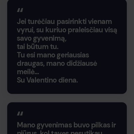
Jei turėčiau pasirinkti vienam
vyrui, su kuriuo praleisčiau visą
savo gyvenimą,
tai būtum tu.
Tu esi mano geriausias
draugas, mano didžiausė
meilė…
Su Valentino diena.
Mano gyvenimas buvo pilkas ir
niūrus, kol tavęs nesutikau.