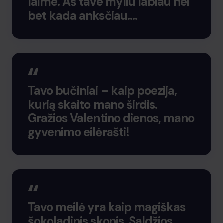
laime. Aš tave myliu labiau nei
bet kada anksčiau….
Tavo bučiniai – kaip poezija,
kurią skaito mano širdis.
Gražios Valentino dienos, mano
gyvenimo eilėrašti!
Tavo meilė yra kaip magiškas
šokoladinis skonis. Saldžios