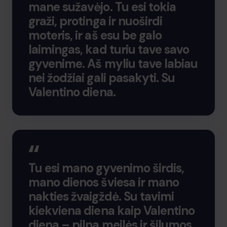
mane sužavėjo. Tu esi tokia
graži, protinga ir nuoširdi
moteris, ir aš esu be galo
laimingas, kad turiu tave savo
gyvenime. Aš myliu tave labiau
nei žodžiai gali pasakyti. Su
Valentino diena.
Tu esi mano gyvenimo širdis,
mano dienos šviesa ir mano
nakties žvaigždė. Su tavimi
kiekviena diena kaip Valentino
diena – pilna meilės ir šilumos.