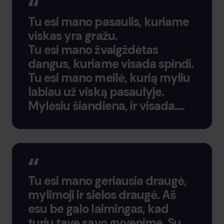
Tu esi mano pasaulis, kuriame
viskas yra gražu.
Tu esi mano žvaigždėtas
dangus, kuriame visada spindi.
Tu esi mano meilė, kurią myliu
labiau už viską pasaulyje.
Mylėsiu šiandiena, ir visada….
Tu esi mano geriausia draugė,
mylimoji ir sielos draugė. Aš
esu be galo laimingas, kad
turiu tave savo gyvenime. Su