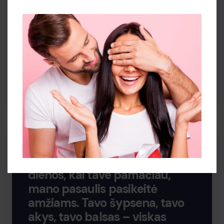
Kai esu su tavimi, mano laikas
sustoja. Esi mano vienintelė ir
aš myliu tave labiau nei bet ką
pasaulyje galima būtu mylėti.
Brangioji, su Šv. Valentino
diena.
Mano gyvenimo meilė, nuo tos
dienos, kai tave pamačiau,
mano pasaulis pasikeitė
amžiams. Tavo šypsena, tavo
akys, tavo balsas – viskas