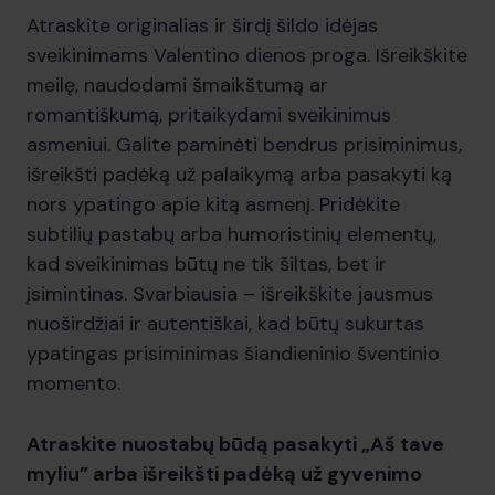
Atraskite originalias ir širdį šildo idėjas
sveikinimams Valentino dienos proga. Išreikškite
meilę, naudodami šmaikštumą ar
romantiškumą, pritaikydami sveikinimus
asmeniui. Galite paminėti bendrus prisiminimus,
išreikšti padėką už palaikymą arba pasakyti ką
nors ypatingo apie kitą asmenį. Pridėkite
subtilių pastabų arba humoristinių elementų,
kad sveikinimas būtų ne tik šiltas, bet ir
įsimintinas. Svarbiausia – išreikškite jausmus
nuoširdžiai ir autentiškai, kad būtų sukurtas
ypatingas prisiminimas šiandieninio šventinio
momento.
Atraskite nuostabų būdą pasakyti „Aš tave
myliu” arba išreikšti padėką už gyvenimo