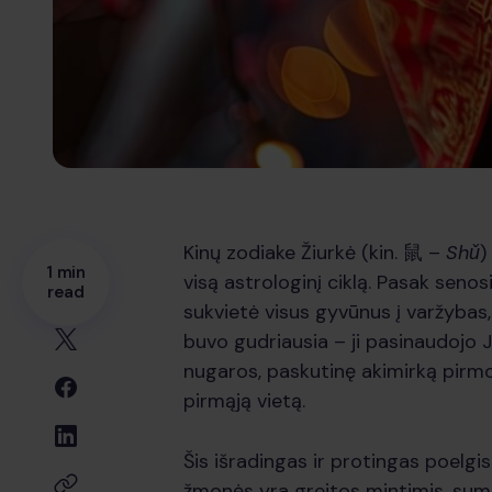
Kinų zodiake Žiurkė (kin. 鼠 –
Shǔ
)
1 min
visą astrologinį ciklą. Pasak seno
read
sukvietė visus gyvūnus į varžybas,
buvo gudriausia – ji pasinaudojo J
nugaros, paskutinę akimirką pirmo
pirmąją vietą.
Šis išradingas ir protingas poelgi
žmonės yra greitos mintimis, suman