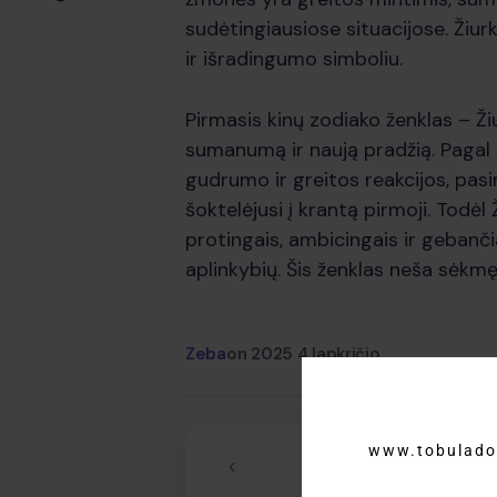
sudėtingiausiose situacijose. Žiu
ir išradingumo simboliu.
Pirmasis kinų zodiako ženklas – Ž
sumanumą ir naują pradžią. Pagal 
gudrumo ir greitos reakcijos, pasi
šoktelėjusi į krantą pirmoji. Todė
protingais, ambicingais ir gebanči
aplinkybių. Šis ženklas neša sėkmę
Zeba
on
2025 4 lapkričio
www.tobulado
ANK