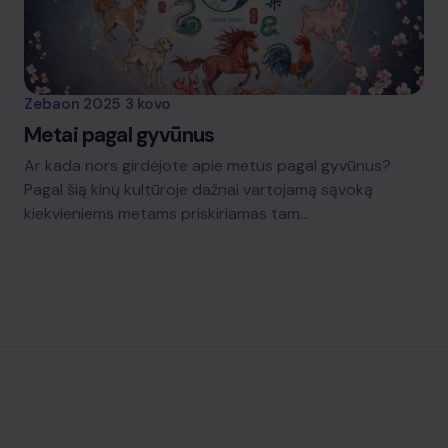
Zeba
on
2025 3 kovo
Metai pagal gyvūnus
Ar kada nors girdėjote apie metus pagal gyvūnus?
Pagal šią kinų kultūroje dažnai vartojamą sąvoką
kiekvieniems metams priskiriamas tam…