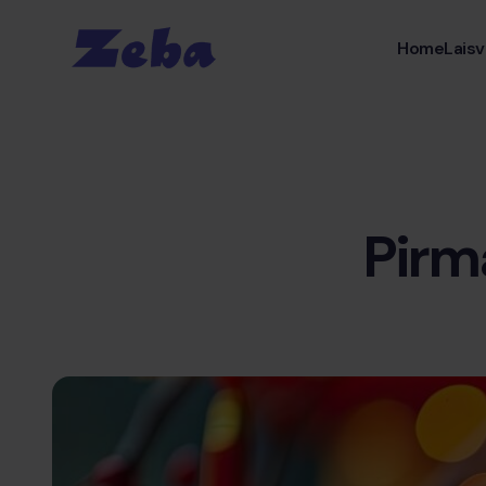
Home
Laisv
Pirm