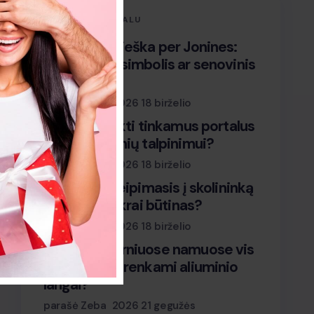
ŠIO METU AKTUALU
Paparčio paieška per Jonines:
romantikos simbolis ar senovinis
ritualas?
parašė Zeba
2026 18 birželio
Kaip pasirinkti tinkamus portalus
SEO straipsnių talpinimui?
parašė Zeba
2026 18 birželio
Oficialus kreipimasis į skolininką
– kada jis tikrai būtinas?
parašė Zeba
2026 18 birželio
Kodėl moderniuose namuose vis
dažniau pasirenkami aliuminio
langai?
parašė Zeba
2026 21 gegužės