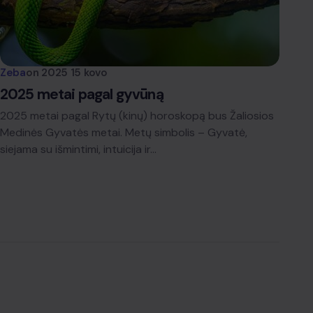
Zeba
on
2025 15 kovo
2025 metai pagal gyvūną
2025 metai pagal Rytų (kinų) horoskopą bus Žaliosios
Medinės Gyvatės metai. Metų simbolis – Gyvatė,
siejama su išmintimi, intuicija ir…