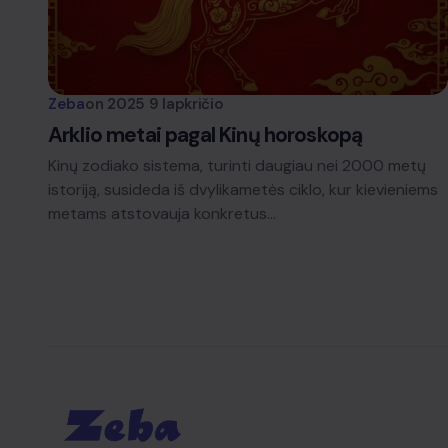
Zeba
on
2025 9 lapkričio
Arklio metai pagal Kinų horoskopą
Kinų zodiako sistema, turinti daugiau nei 2000 metų
istoriją, susideda iš dvylikametės ciklo, kur kievieniems
metams atstovauja konkretus…