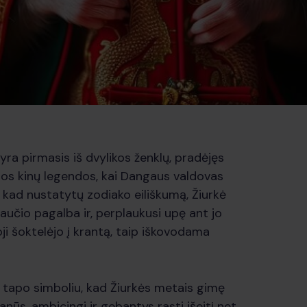
 yra pirmasis iš dvylikos ženklų, pradėjęs
sios kinų legendos, kai Dangaus valdovas
 kad nustatytų zodiako eiliškumą, Žiurkė
aučio pagalba ir, perplaukusi upę ant jo
ji šoktelėjo į krantą, taip iškovodama
s tapo simboliu, kad Žiurkės metais gimę
ūs, ambicingi ir gebantys rasti išeitį net