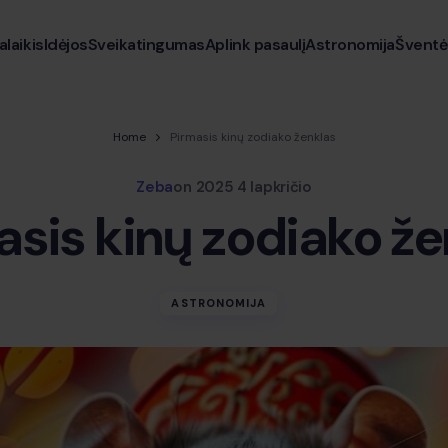
alaikis
Idėjos
Sveikatingumas
Aplink pasaulį
Astronomija
Šventė
Home
Pirmasis kinų zodiako ženklas
Zeba
on
2025 4 lapkričio
asis kinų zodiako že
ASTRONOMIJA