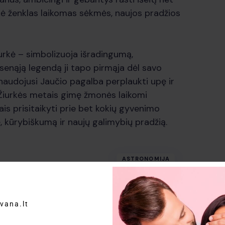
rkė ženklas laikomas sėkmės, naujos pradžios
iurkė – simbolizuoja išradingumą,
senąją legendą ji tapo pirmąja dėl savo
naudojusi Jaučio pagalba perplaukti upę ir
l Žiurkės metais gimę žmonės laikomi
ais prisitaikyti prie bet kokių gyvenimo
, kūrybiškumą ir naujų galimybių pradžią.
ASTRONOMIJA
vana.lt
STESNIS ĮRAŠAS