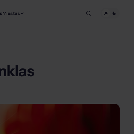
s
Miestas
nklas