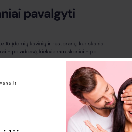
aniai pavalgyti
e 15 įdomių kavinių ir restoranų, kur skaniai
kai – po adresą, kiekvienam skoniui – po
ė“
vana.lt
čio gatvėse pasižymi šokolado
fera. Joje šokoladas tampa ne tik maloniu
 kiekvienas apsilankymas – skanios kelionės
aiduoti, o reguliariai atnaujinamas maisto
 skonių. Čia rasite įvairiausius šokolado
 su įvairiais užpildais iki prabangių