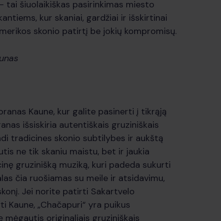
– tai šiuolaikiškas pasirinkimas miesto
ntiems, kur skaniai, gardžiai ir išskirtinai
 Amerikos skonio patirtį be jokių kompromisų.
aunas
ranas Kaune, kur galite pasinerti į tikrąją
anas išsiskiria autentiškais gruziniškais
ndi tradicines skonio subtilybes ir aukštą
is ne tik skaniu maistu, bet ir jaukia
cinę gruzinišką muziką, kuri padeda sukurti
alas čia ruošiamas su meile ir atsidavimu,
 skonį. Jei norite patirti Sakartvelo
ti Kaune, „Chačapuri“ yra puikus
ę mėgautis originaliais gruziniškais