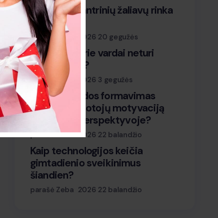
Kaip veikia antrinių žaliavų rinka
Lietuvoje?
parašė Zeba
2026 20 gegužės
Kodėl kai kurie vardai neturi
vardadienių?
parašė Zeba
2026 3 gegužės
Kaip komandos formavimas
keičia darbuotojų motyvaciją
ilgalaikėje perspektyvoje?
parašė Zeba
2026 22 balandžio
Kaip technologijos keičia
gimtadienio sveikinimus
šiandien?
parašė Zeba
2026 22 balandžio