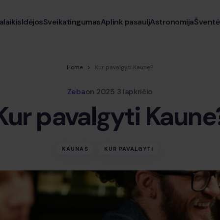
alaikis
Idėjos
Sveikatingumas
Aplink pasaulį
Astronomija
Šventė
Home
Kur pavalgyti Kaune?
Zeba
on
2025 3 lapkričio
Kur pavalgyti Kaune
KAUNAS
KUR PAVALGYTI