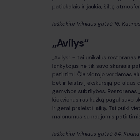
patiekalais ir jaukia, šiltą atmosfe
Ieškokite Vilniaus gatvė 16, Kauna
„Avilys“
„Avilys“
– tai unikalus restoranas 
lankytojus ne tik savo skaniais pat
patirtimi. Čia vietoje verdamas alus
bet ir leistis į ekskursiją po alaus
gamybos subtilybes. Restoranas „A
kiekvienas ras kažką pagal savo s
ir gerai praleisti laiką. Tai puiki v
malonumus su naujomis patirtimis 
Ieškokite Vilniaus gatvė 34, Kauna