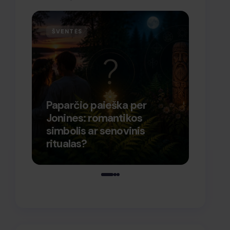
ŠVENTĖS
VERS
Paparčio paieška per
Jonines: romantikos
Kaip 
simbolis ar senovinis
porta
ritualas?
talpi