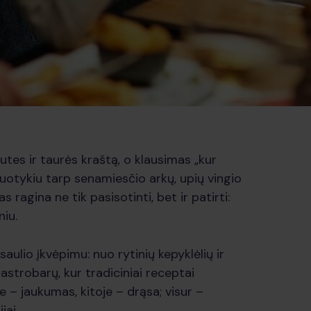
tes ir taurės kraštą, o klausimas „kur
otykiu tarp senamiesčio arkų, upių vingio
 ragina ne tik pasisotinti, bet ir patirti:
niu.
saulio įkvėpimu: nuo rytinių kepyklėlių ir
astrobarų, kur tradiciniai receptai
e – jaukumas, kitoje – drąsa; visur –
jai.