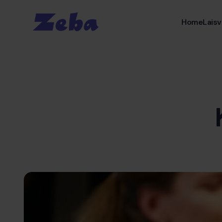
Home
Laisv