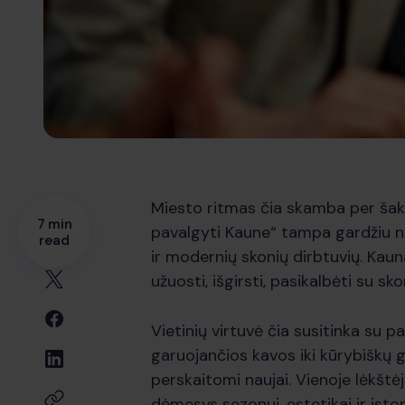
Miesto ritmas čia skamba per šaku
7 min
pavalgyti Kaune“ tampa gardžiu nu
read
ir modernių skonių dirbtuvių. Kaunas
užuosti, išgirsti, pasikalbėti su sko
Vietinių virtuvė čia susitinka su pa
garuojančios kavos iki kūrybiškų g
perskaitomi naujai. Vienoje lėkštėj
dėmesys sezonui, estetikai ir istori