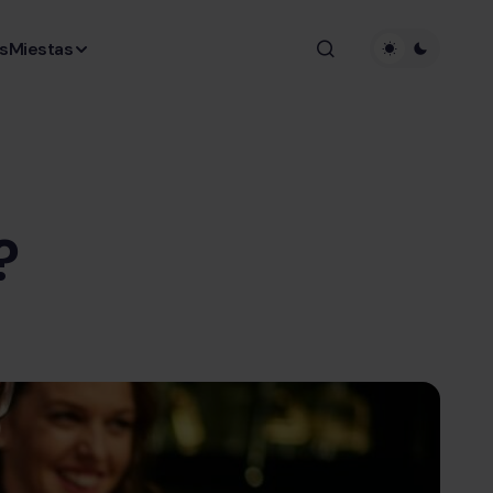
s
Miestas
?