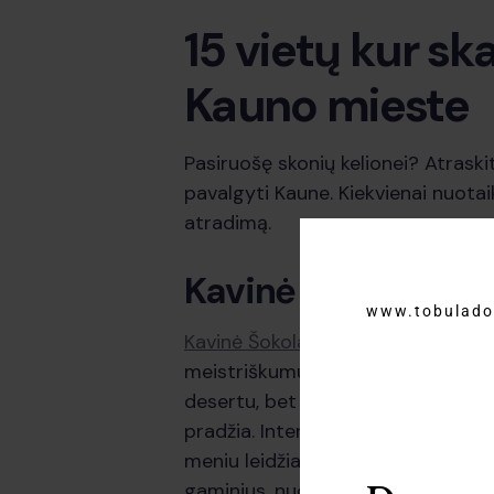
15 vietų kur sk
Kauno mieste
Pasiruošę skonių kelionei? Atraskit
pavalgyti Kaune. Kiekvienai nuotai
atradimą.
Kavinė „Šokoladin
www.tobulado
Kavinė Šokoladinė
Kauno senamies
meistriškumu ir gurmaniška atmos
desertu, bet ir meniniu kūriniu, o
pradžia. Interjeras kviečia atsipal
meniu leidžia visiems atrasti naujų
gaminius, nuo rankų darbo saldainių