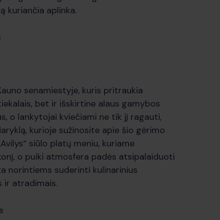
rą kuriančia aplinka.
s
Kauno senamiestyje, kuris pritraukia
iekalais, bet ir išskirtine alaus gamybos
, o lankytojai kviečiami ne tik jį ragauti,
 daryklą, kurioje sužinosite apie šio gėrimo
vilys“ siūlo platų meniu, kuriame
konį, o puiki atmosfera padės atsipalaiduoti
ieta norintiems suderinti kulinarinius
ir atradimais.
s