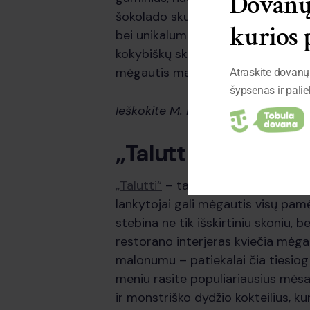
Dovanų 
šokolado skulptūrų. „Šokoladinė” y
kurios 
bei unikalumo simbolis, pritraukia
kokybiškų skonių ir autentiškos patir
mėgautis maistu ir jausti kavinės 
Atraskite dovanų 
šypsenas ir pali
Ieškokite M. Daukšos g. 48, 4426
„Talutti“
„Talutti“
– tai restoranas, atnešant
lankytojai gali mėgautis visų pamė
stebina ne tik išskirtiniu skoniu, 
restorano interjeras kviečia mėgaut
malonumu – patiekalai čia tiesiog 
meniu rasite populiariausius mėsai
ir monstriško dydžio kokteilius, ku