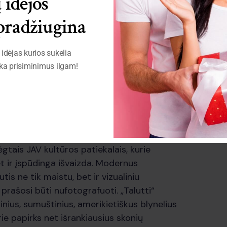
idėjos
ra ne tik šokolado, bet ir puikaus maisto
pradžiugina
ntis maisto mėgėjus iš visų kampų ieškoti
ties. Tai vieta, kur galite leisti laiką,
unikalumą.
idėjas kurios sukelia
eka prisiminimus ilgam!
9 Kaunas
is Amerikos skonį tiesiai į Kauno širdį. Čia
gtais JAV kultūros patiekalais, kurie
bet ir įspūdinga išvaizda. Modernus
is ne tik maistu, bet ir vizualiniu
prašosi būti nufotografuoti. „Talutti“
nius, sumuštinius, amerikietiškus blynelius
rie papirks net išrankiausius skonių