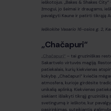
ieškotojus. „Bakes & Shakes City“ 
žmogui, jo šeimai ir draugams, ieška
pavalgyti Kaune ir patirti tikrąją
Ieškokite Vasario 16-osios g. 2, K
„Chačapuri“
„Chačapuri“
– tai gruziniškas resto
Sakartvelo virtuvės magiją. Restor
patiekalais, kurių kiekvienas atspi
kokybę. „Chačapuri“ kviečia mėgaut
atmosfera, kurioje girdėsite tradi
unikalią aplinką. Kiekvienas patiek
siekiant išlaikyti tikrąjį gruzinišką
svetingumą ir ieškote, kur pavalgy
pasirinkimas, suteikiantis galimyb