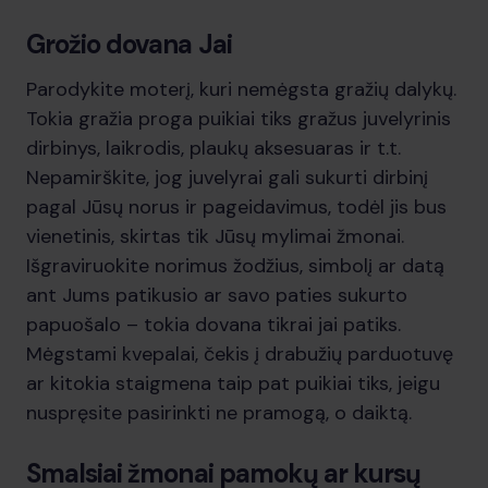
Grožio dovana Jai
Parodykite moterį, kuri nemėgsta gražių dalykų.
Tokia gražia proga puikiai tiks gražus juvelyrinis
dirbinys, laikrodis, plaukų aksesuaras ir t.t.
Nepamirškite, jog juvelyrai gali sukurti dirbinį
pagal Jūsų norus ir pageidavimus, todėl jis bus
vienetinis, skirtas tik Jūsų mylimai žmonai.
Išgraviruokite norimus žodžius, simbolį ar datą
ant Jums patikusio ar savo paties sukurto
papuošalo – tokia dovana tikrai jai patiks.
Mėgstami kvepalai, čekis į drabužių parduotuvę
ar kitokia staigmena taip pat puikiai tiks, jeigu
nuspręsite pasirinkti ne pramogą, o daiktą.
Smalsiai žmonai pamokų ar kursų