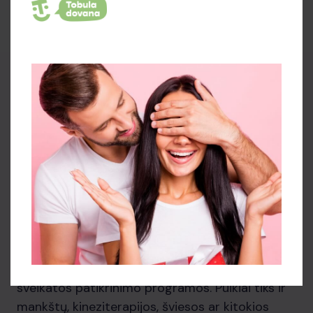
Tai gali būti makiažo kursai, tapybos pamoka,
šokių užsiėmimai ir t.t. Galbūt įtariate apie ką ji
svajoja jau kurį laiką? O gal suteiksite jai progą
išbandyti kažką naujo? Lai į kasdienybę įsilieja
gaivaus oro gurkšnis.
Dovanokite žmonai sveikatingumą
Ar yra žmogus žemėje, kuriam nebūtina
sveikata? Atsakymas aiškus. Na, o jeigu galima
prisidėti prie mylimo žmogaus sveikatos, kodėl
to nepadarius? Padovanokite mylimai žmonai
apsilankymą sveikatinimo procedūrose,
pavyzdžiui, druskų terapija, kokybiški maisto
papildai, išsamūs kraujo tyrimai ar kitokios
sveikatos patikrinimo programos. Puikiai tiks ir
mankštų, kineziterapijos, šviesos ar kitokios