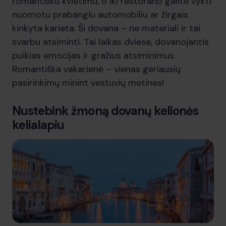
romantišku kvietimu, o iki restorano galite vykti
nuomotu prabangiu automobiliu ar žirgais
kinkyta karieta. Ši dovana – ne materiali ir tai
svarbu atsiminti. Tai laikas dviese, dovanojantis
puikias emocijas ir gražius atsiminimus.
Romantiška vakarienė – vienas geriausių
pasirinkimų minint vestuvių metines!
Nustebink žmoną dovanų kelionės
kelialapiu