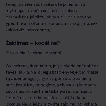
terapijos seansai. Pasitarkite prieš tai su
mylimąja ir slapčia sužinokite, kokios
procedūros jai tiktų labiausiai. Tokia dovana
ypač tinka moterims, kurios turi viską ir nežino,
kokios dovanos norėtų.
Žaidimas – kodėl ne?
Gyvenimas įdomus tuo, jog niekada nežinai, kas
tavęs laukia. Na, o jeigu kasdienybėje per mažai
tų „nežinomųjų“ įsigykite gerą stalo žaidimą
arba ištrūkite į pabėgimo, galvosūkių kambary
savo mieste. Žaidimai tinka įvairaus amžiaus
žmonėms, tereikia pasirinkti tokį, kuris bus
įdomus. Na, o jeigu įsigysite žaidimų, tai vakarai