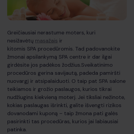
Greičiausiai nerastume moters, kuri
nesižavėtų
masažais
ir
kitomis SPA procedūromis. Tad padovanokite
žmonai apsilankymą SPA centre ir dar ilgai
girdėsite jos padėkos žodžius.Sveikatinimo
procedūros gerina savijautą, padeda pamiršti
nuovargį ir atsipalaiduoti. O taip pat SPA salone
teikiamos ir grožio paslaugos, kurios tikrai
nudžiugins kiekvieną moterį. Jei tiksliai nežinote,
kokias paslaugas išrinkti, galite išvengti rizikos
dovanodami kuponą – taip žmona pati galės
pasirinkti tas procedūras, kurios jai labiausiai
patinka.