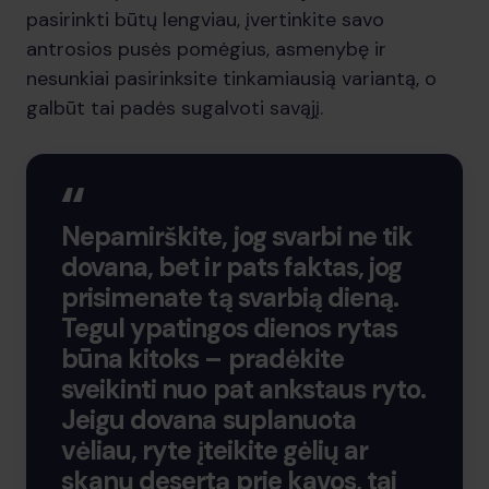
pasirinkti būtų lengviau, įvertinkite savo
antrosios pusės pomėgius, asmenybę ir
nesunkiai pasirinksite tinkamiausią variantą, o
galbūt tai padės sugalvoti savąjį.
Nepamirškite, jog svarbi ne tik
dovana, bet ir pats faktas, jog
prisimenate tą svarbią dieną.
Tegul ypatingos dienos rytas
būna kitoks – pradėkite
sveikinti nuo pat ankstaus ryto.
Jeigu dovana suplanuota
vėliau, ryte įteikite gėlių ar
skanų desertą prie kavos, tai