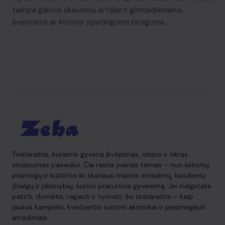
tampa galvos skausmu artėjant gimtadieniams,
šventėms ar kitoms ypatingoms progoms.…
Tinklaraštis, kuriame gyvena įkvėpimas, idėjos ir tikras
smalsumas pasauliui. Čia rasite įvairias temas – nuo kelionių,
pramogų ir kultūros iki skanaus maisto atradimų, kasdienių
įžvalgų ir įdomybių, kurios praturtina gyvenimą. Jei mėgstate
patirti, domėtis, ragauti ir tyrinėti, šis tinklaraštis – kaip
jaukus kampelis, kviečiantis sustoti akimirkai ir pasimėgauti
atradimais.