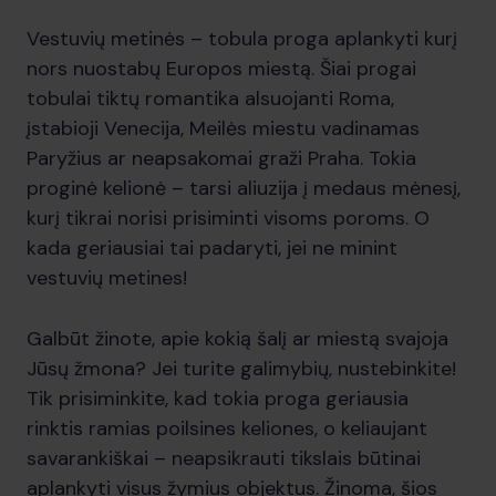
Vestuvių metinės – tobula proga aplankyti kurį
nors nuostabų Europos miestą. Šiai progai
tobulai tiktų romantika alsuojanti Roma,
įstabioji Venecija, Meilės miestu vadinamas
Paryžius ar neapsakomai graži Praha. Tokia
proginė kelionė – tarsi aliuzija į medaus mėnesį,
kurį tikrai norisi prisiminti visoms poroms. O
kada geriausiai tai padaryti, jei ne minint
vestuvių metines!
Galbūt žinote, apie kokią šalį ar miestą svajoja
Jūsų žmona? Jei turite galimybių, nustebinkite!
Tik prisiminkite, kad tokia proga geriausia
rinktis ramias poilsines keliones, o keliaujant
savarankiškai – neapsikrauti tikslais būtinai
aplankyti visus žymius objektus. Žinoma, šios