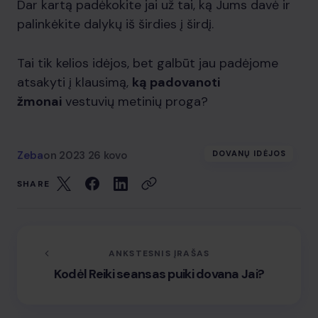
Dar kartą padėkokite jai už tai, ką Jums davė ir
palinkėkite dalykų iš širdies į širdį.
Tai tik kelios idėjos, bet galbūt jau padėjome
atsakyti į klausimą,
ką padovanoti
žmonai
vestuvių metinių proga?
Zeba
on
2023 26 kovo
DOVANŲ IDĖJOS
SHARE
ANKSTESNIS ĮRAŠAS
Kodėl Reiki seansas puiki dovana Jai?