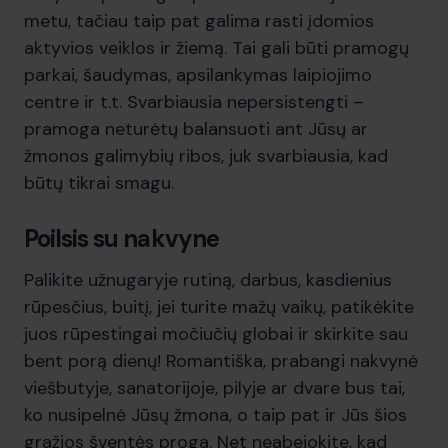
metu, tačiau taip pat galima rasti įdomios
aktyvios veiklos ir žiemą. Tai gali būti pramogų
parkai, šaudymas, apsilankymas laipiojimo
centre ir t.t. Svarbiausia nepersistengti –
pramoga neturėtų balansuoti ant Jūsų ar
žmonos galimybių ribos, juk svarbiausia, kad
būtų tikrai smagu.
Poilsis su nakvyne
Palikite užnugaryje rutiną, darbus, kasdienius
rūpesčius, buitį, jei turite mažų vaikų, patikėkite
juos rūpestingai močiučių globai ir skirkite sau
bent porą dienų! Romantiška, prabangi nakvynė
viešbutyje, sanatorijoje, pilyje ar dvare bus tai,
ko nusipelnė Jūsų žmona, o taip pat ir Jūs šios
gražios šventės proga. Net neabejokite, kad