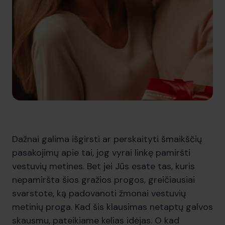
Dažnai galima išgirsti ar perskaityti šmaikščių
pasakojimų apie tai, jog vyrai linkę pamiršti
vestuvių metines. Bet jei Jūs esate tas, kuris
nepamiršta šios gražios progos, greičiausiai
svarstote, ką padovanoti žmonai vestuvių
metinių proga. Kad šis klausimas netaptų galvos
skausmu, pateikiame kelias idėjas. O kad