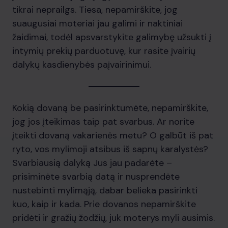
tikrai neprailgs. Tiesa, nepamirškite, jog
suaugusiai moteriai jau galimi ir naktiniai
žaidimai, todėl apsvarstykite galimybę užsukti į
intymių prekių parduotuvę, kur rasite įvairių
dalykų kasdienybės paįvairinimui.
Kokią dovaną be pasirinktumėte, nepamirškite,
jog jos įteikimas taip pat svarbus. Ar norite
įteikti dovaną vakarienės metu? O galbūt iš pat
ryto, vos mylimoji atsibus iš sapnų karalystės?
Svarbiausią dalyką Jus jau padarėte –
prisiminėte svarbią datą ir nusprendėte
nustebinti mylimąją, dabar belieka pasirinkti
kuo, kaip ir kada. Prie dovanos nepamirškite
pridėti ir gražių žodžių, juk moterys myli ausimis.