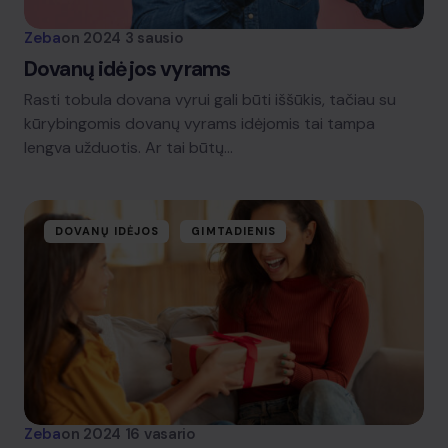
Zeba
on
2024 3 sausio
Dovanų idėjos vyrams
Rasti tobula dovana vyrui gali būti iššūkis, tačiau su
kūrybingomis dovanų vyrams idėjomis tai tampa
lengva užduotis. Ar tai būtų…
DOVANŲ IDĖJOS
GIMTADIENIS
Zeba
on
2024 16 vasario