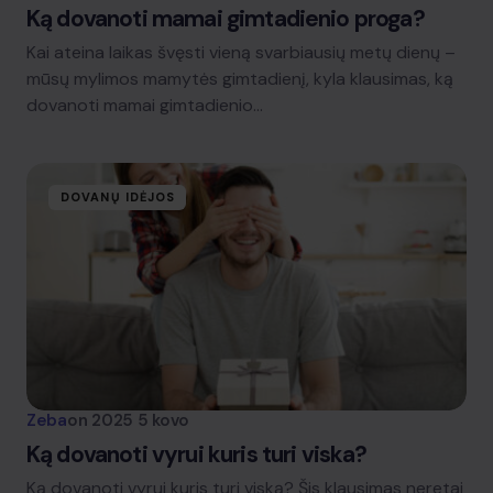
Ką dovanoti mamai gimtadienio proga?
Kai ateina laikas švęsti vieną svarbiausių metų dienų –
mūsų mylimos mamytės gimtadienį, kyla klausimas, ką
dovanoti mamai gimtadienio…
DOVANŲ IDĖJOS
Zeba
on
2025 5 kovo
Ką dovanoti vyrui kuris turi viska?
Ką dovanoti vyrui kuris turi viską? Šis klausimas neretai