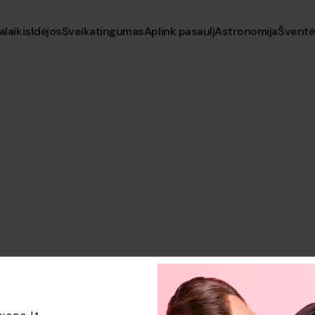
alaikis
Idėjos
Sveikatingumas
Aplink pasaulį
Astronomija
Šventė