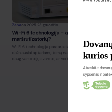
www.tobulado
Zeba
on
2025 23 gruodžio
Wi-Fi 6 technologija – ar verta keisti
maršrutizatorių?
Dovanų
Wi-Fi 6 technologija pastaraisiais metais tapo viena
kurios 
dažniausiai aptariamų temų namų interneto srityje, nes
daug vartotojų svarsto, ar verta…
Atraskite dovanų 
šypsenas ir palie