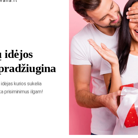
vana.lt
 idėjos
pradžiugina
idėjas kurios sukelia
ka prisiminimus ilgam!