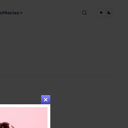
s
Miestas
Close
this
module