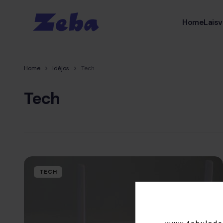
Home
Laisv
Home
Idėjos
Tech
Tech
TECH